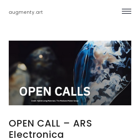
Skip
augmenty.art
to
Plattform
content
für
virtuelle
&
hybride
Räume
OPEN CALL – ARS
Electronica