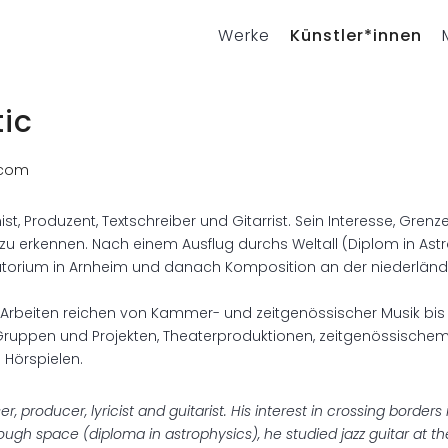
Werke
Künstler*innen
tic
.com
t, Produzent, Textschreiber und Gitarrist. Sein Interesse, Grenzen
h zu erkennen. Nach einem Ausflug durchs Weltall (Diplom in Astr
atorium in Arnheim und danach Komposition an der niederlän
Arbeiten reichen von Kammer- und zeitgenössischer Musik bis J
ruppen und Projekten, Theaterproduktionen, zeitgenössischem
Hörspielen.
, producer, lyricist and guitarist. His interest in crossing borders i
hrough space (diploma in astrophysics), he studied jazz guitar at