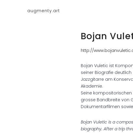
Skip
augmenty.art
to
Plattform
content
für
virtuelle
Bojan Vule
&
hybride
Räume
http://www.bojanvuletic
Bojan Vuletic ist Komponis
seiner Biografie deutlic
Jazzgitarre am Konserv
Akademie.
Seine kompositorischen 
grosse Bandbreite von G
Dokumentarfilmen sowie 
Bojan Vuletic is a composer
biography. After a trip t