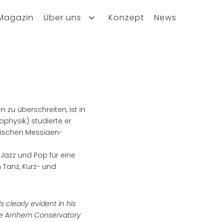
Magazin
Über uns
Konzept
News
 zu überschreiten, ist in
ophysik) studierte er
dischen Messiaen-
azz und Pop für eine
 Tanz, Kurz- und
s clearly evident in his
 the Arnhem Conservatory